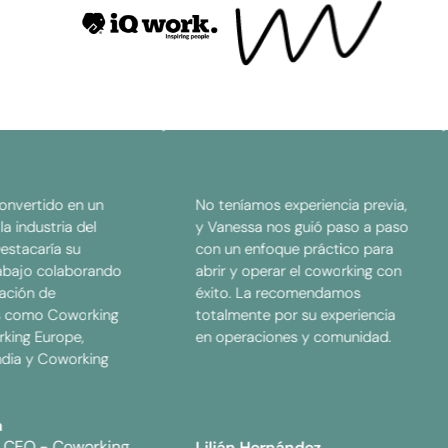
tido en un
No teníamos experiencia previa,
dustria del
y Vanessa nos guió paso a paso
aría su
con un enfoque práctico para
o colaborando
abrir y operar el coworking con
n de
éxito. La recomendamos
mo Coworking
totalmente por su experiencia
 Europe,
en operaciones y comunidad.
y Coworking
 - Coworking
Lilián Hernández